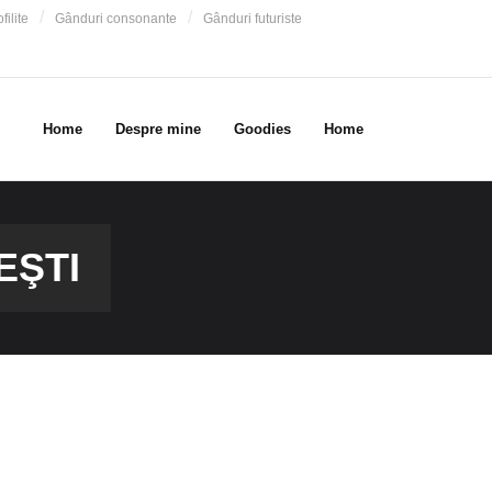
filite
Gânduri consonante
Gânduri futuriste
Home
Despre mine
Goodies
Home
EŞTI