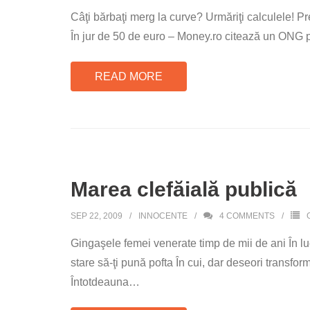
Câţi bărbaţi merg la curve? Urmăriţi calculele! 
În jur de 50 de euro – Money.ro citează un ONG po
READ MORE
Marea clefăială publică
SEP 22, 2009
INNOCENTE
4
COMMENTS
Gingaşele femei venerate timp de mii de ani În lucr
stare să-ţi pună pofta În cui, dar deseori transf
Întotdeauna
…