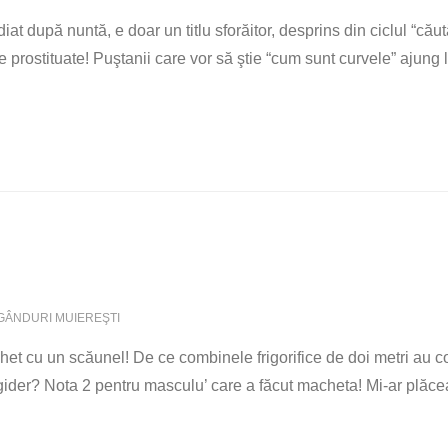
diat după nuntă, e doar un titlu sforăitor, desprins din ciclul “cău
prostituate! Puştanii care vor să ştie “cum sunt curvele” ajung l
GÂNDURI MUIEREŞTI
het cu un scăunel! De ce combinele frigorifice de doi metri au co
gider? Nota 2 pentru masculu’ care a făcut macheta! Mi-ar plăcea