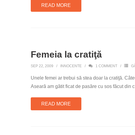
READ MORE
Femeia la cratiţă
SEP 22, 2009
INNOCENTE
1
COMMENT
G
Unele femei ar trebui să stea doar la cratiţă. Câ
Aseară am gătit ficat de pasăre cu sos făcut din ce
READ MORE