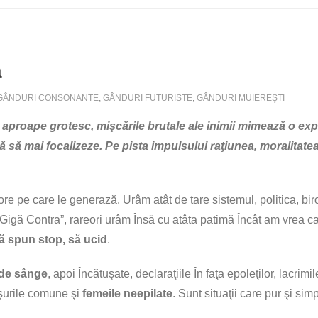
ă
GÂNDURI CONSONANTE
,
GÂNDURI FUTURISTE
,
GÂNDURI MUIEREŞTI
proape grotesc, mişcările brutale ale inimii mimează o expl
efuză să mai focalizeze. Pe pista impulsului raţiunea, moralit
e pe care le generază. Urâm atât de tare sistemul, politica, birocraţ
Gigă Contra”, rareori urâm Însă cu atâta patimă Încât am vrea ca
ă spun stop, să ucid
.
 de sânge
, apoi Încătuşate, declaraţiile În faţa epoleţilor, lacrimil
uşurile comune şi
femeile neepilate
. Sunt situaţii care pur şi si