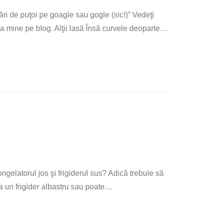
tări de puţoi pe goagle sau gogle (sic!)” Vedeţi
a mine pe blog. Alţii lasă Însă curvele deoparte
…
ngelatorul jos şi frigiderul sus? Adică trebuie să
 un frigider albastru sau poate
…