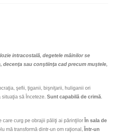
ozie intracostală, degetele mâinilor se
atea, decenţa sau conştiinţa cad precum muştele,
ia, şefii, ţiganii, bişniţarii, huliganii ori
 situaţia să Înceteze.
Sunt capabilă de crimă
.
e care curg pe obrajii păliţi ai părinţilor
În sala de
mplu mă transformă dintr-un
om raţional,
Într-un