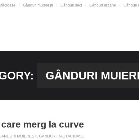
utăcioase
Gânduri muiereşti
Gânduri seci
Gânduri urbane
Gânduri o
GORY:
GÂNDURI MUIER
r care merg la curve
GÂNDURI MUIEREŞTI
,
GÂNDURI RĂUTĂCIOASE