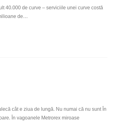
t 40.000 de curve – serviciile unei curve costă
milioane de
…
nfulecă cât e ziua de lungă. Nu numai că nu sunt În
ătoare. În vagoanele Metrorex miroase