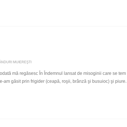
ÂNDURI MUIEREŞTI
teodată mă regăsesc În Îndemnul lansat de misoginii care se tem 
-am găsit prin frigider (ceapă, roşii, brânză şi busuioc) şi piure