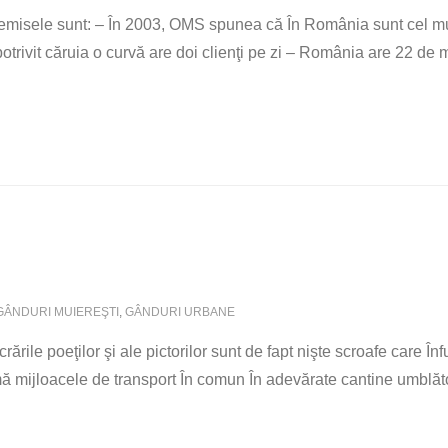
Premisele sunt: – În 2003, OMS spunea că În România sunt cel mul
trivit căruia o curvă are doi clienţi pe zi – România are 22 de 
GÂNDURI MUIEREŞTI
,
GÂNDURI URBANE
ările poeţilor şi ale pictorilor sunt de fapt nişte scroafe care Î
ormă mijloacele de transport În comun În adevărate cantine umbl