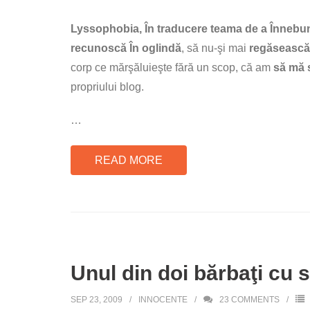
Lyssophobia, În traducere teama de a Înnebu
recunoscă În oglindă
, să nu-şi mai
regăsească
corp ce mărşăluieşte fără un scop, că am
să mă s
propriului blog.
…
READ MORE
Unul din doi bărbaţi cu 
SEP 23, 2009
INNOCENTE
23
COMMENTS