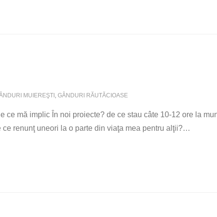
ÂNDURI MUIEREŞTI
,
GÂNDURI RĂUTĂCIOASE
de ce mă implic În noi proiecte? de ce stau câte 10-12 ore la m
ce renunţ uneori la o parte din viaţa mea pentru alţii?
…