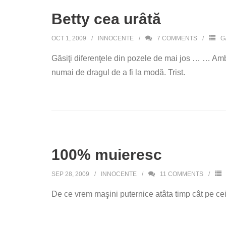
Betty cea urâtă
OCT 1, 2009
INNOCENTE
7
COMMENTS
G
Găsiţi diferenţele din pozele de mai jos … … Ambe
numai de dragul de a fi la modă. Trist.
100% muieresc
SEP 28, 2009
INNOCENTE
11
COMMENTS
De ce vrem maşini puternice atâta timp cât pe cei