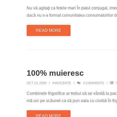
Nu vă agitaţi ca fetele mari În patul conjugal, ime
dacă nu s-a format comunitatea consumatorilor de 
READ MORE
100% muieresc
OCT 13, 2009
INNOCENTE
3
COMMENTS
Combinele frigorifice ar trebui să se vândă la pac
mă urc pe scăunel ca să pun oala cu ciorbă În fri
READ MORE