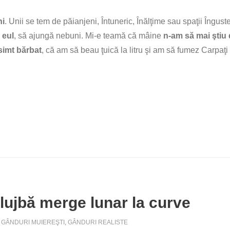
ni
. Unii se tem de păianjeni, Întuneric, Înălţime sau spaţii Îngust
 eul
, să ajungă nebuni. Mi-e teamă că mâine
n-am să mai ştiu
imt bărbat
, că am să beau ţuică la litru şi am să fumez Carpaţ
slujbă merge lunar la curve
GÂNDURI MUIEREŞTI
,
GÂNDURI REALISTE