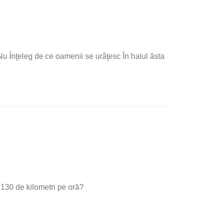
Nu Înţeleg de ce oamenii se urâţesc În halul ăsta
 130 de kilometri pe oră?