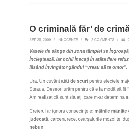
O criminală făr’ de crim
SEP 25, 2009
INNOCENTE
2
COMMENTS
Vasele de sânge din zona tâmplei se Îngroaşă a
Încleştează, iar ochii Înecaţi În atâta fiere r
lăsând Învingător gândul “vreau să te omor”.
Ura. Un cuvânt
atât de scurt
pentru efectele major
Steaua. Deseori urâm pentru că e la modă să fii “
Am realizat că sunt situaţii care m-ar determina
s
Creierul ar ignora consecinţele:
mâinile mânjite
judecată
, carcera rece, cearşafurile mozolite, d
nebun
.