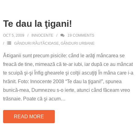
Te dau la ţigani!
OCT 5, 2009
INNOCENTE
19
COMMENTS
GÂNDURI RĂUTĂCIOASE
,
GÂNDURI URBANE
Å¢iganii sunt precum pisicile: când le arăţi mâncarea se
freacă de tine, mimează că te-ar iubi, iar după ce au mâncat
te scuipă şi-şi Înfig ghearele şi colţii ascuţiţi În mâna care i-a
hrănit. Foto: Innocente 2008 “Te dau la ţigani!”, spunea
bunică-mea, Dumnezeu s-o ierte, atunci când făceam vreo
trăsnaie. Poate că şi acum
…
READ MORE