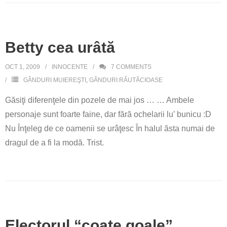
Betty cea urâtă
OCT 1, 2009
INNOCENTE
7
COMMENTS
GÂNDURI MUIEREŞTI
,
GÂNDURI RĂUTĂCIOASE
Găsiţi diferenţele din pozele de mai jos … … Ambele
personaje sunt foarte faine, dar fără ochelarii lu’ bunicu :D
Nu Înţeleg de ce oamenii se urâţesc În halul ăsta numai de
dragul de a fi la modă. Trist.
Electorul “coate goale”