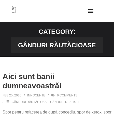
Skip
to
content
CATEGORY:
GÂNDURI RĂUTĂCIOASE
Aici sunt banii
dumneavoastră!
FEB 25, 2010
INNOCENTE
6
COMMENTS
GÂNDURI RĂUTĂCIOASE
,
GÂNDURI REALISTE
Spor pentru refacerea de după concediu, spor de xerox, spor