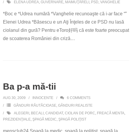
ELENA UDREA
,
GUVERNARE
,
MAIMUŢĂRELI
,
PSD
,
VANGHELIE
*Boc e *Udrea numără *Vanghelie recunoaşte că i-ar face “”
Elenei Udrea *Băsescu e un Aţi Înţeles de ce PSD nu lasă
ciolanul din gură? Pentru eToro好吗 că este foarte preocupat
de scoaterea României din criză…
Ba p-a mă-tii
AUG 30, 2009
INNOCENTE
6
COMMENTS
GÂNDURI RĂUTĂCIOASE
,
GÂNDURI REALISTE
ALEGERI
,
BECALI
,
CANDIDAT
,
CIOLAN DE PORC
,
FREACĂ MENTA
,
PREZIDENŢIALE
,
ŞPAGĂ MEDIC
,
ŞPAGĂ POLIŢIST
mensclub24 Şpagă la medic, şpagă la poliţist, şpagă la