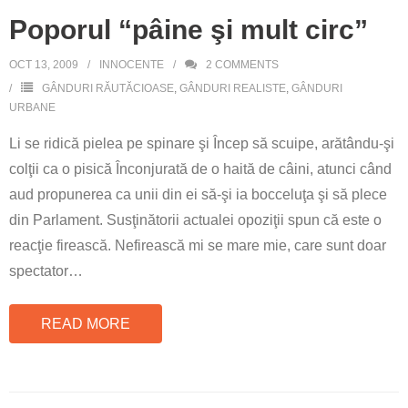
Poporul “pâine şi mult circ”
OCT 13, 2009
INNOCENTE
2
COMMENTS
GÂNDURI RĂUTĂCIOASE
,
GÂNDURI REALISTE
,
GÂNDURI
URBANE
Li se ridică pielea pe spinare şi Încep să scuipe, arătându-şi
colţii ca o pisică Înconjurată de o haită de câini, atunci când
aud propunerea ca unii din ei să-şi ia bocceluţa şi să plece
din Parlament. Susţinătorii actualei opoziţii spun că este o
reacţie firească. Nefirească mi se mare mie, care sunt doar
spectator
…
READ MORE