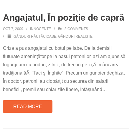
Angajatul, În poziţie de capră
OCT 7, 2009
INNOCENTE
3
COMMENTS
GÂNDURI RĂUTĂCIOASE
,
GÂNDURI REALISTE
Criza a pus angajatul cu botul pe labe. De la demisii
fluturate ameninţător pe la nasul patronilor, azi am ajuns să
Îngurgităm cu noduri, zilnic, de trei ori pe zi,Â mâncarea
tradiţionalăÂ “Taci şi Înghite”. Precum un gunoier deghizat
În doctor, patronii au ciopârţit cu securea din salarii,
beneficii, premii sau chiar zile libere, Înfăşurând
…
READ MORE