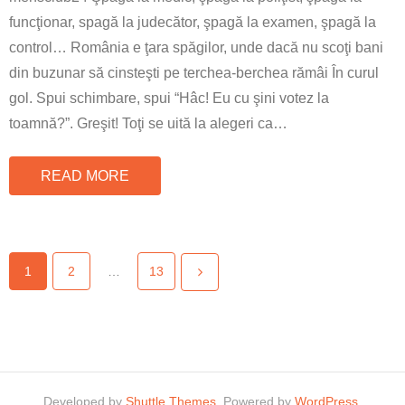
funcţionar, spagă la judecător, şpagă la examen, şpagă la
control… România e ţara spăgilor, unde dacă nu scoţi bani
din buzunar să cinsteşti pe terchea-berchea rămâi În curul
gol. Spui schimbare, spui “Hâc! Eu cu şini votez la
toamnă?”. Greşit! Toţi se uită la alegeri ca
…
READ MORE
1
2
…
13
Developed by
Shuttle Themes
. Powered by
WordPress
.