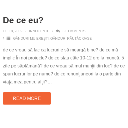
De ce eu?
OCT 8, 2009
INNOCENTE
3
COMMENTS
GÂNDURI MUIEREŞTI
,
GÂNDURI RĂUTĂCIOASE
de ce vreau să fac ca lucrurile să meargă bine? de ce mă
implic În noi proiecte? de ce stau câte 10-12 ore la muncă, 5
zile pe săptămână? de ce vreau să mut munţii din loc? de ce
spun lucrurilor pe nume? de ce renunţ uneori la o parte din
viaţa mea pentru alţii?
…
READ MORE