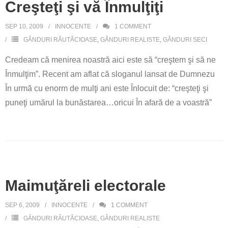
Creşteţi şi vă Înmulţiţi
SEP 10, 2009
INNOCENTE
1
COMMENT
GÂNDURI RĂUTĂCIOASE
,
GÂNDURI REALISTE
,
GÂNDURI SECI
Credeam că menirea noastră aici este să “creştem şi să ne
Înmulţim”. Recent am aflat că sloganul lansat de Dumnezu
În urmă cu enorm de mulţi ani este Înlocuit de: “creşteţi şi
puneţi umărul la bunăstarea…oricui În afară de a voastră”
Maimuţăreli electorale
SEP 6, 2009
INNOCENTE
1
COMMENT
GÂNDURI RĂUTĂCIOASE
,
GÂNDURI REALISTE