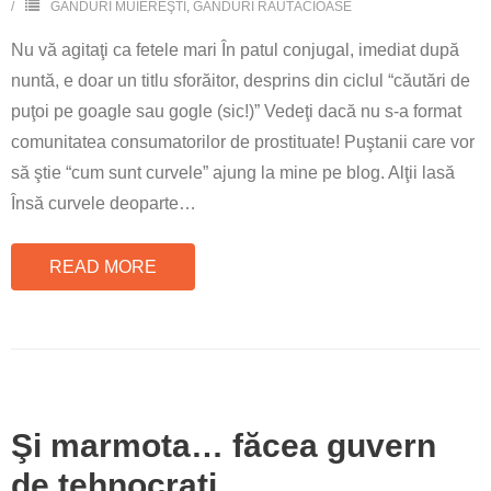
GÂNDURI MUIEREŞTI
,
GÂNDURI RĂUTĂCIOASE
Nu vă agitaţi ca fetele mari În patul conjugal, imediat după
nuntă, e doar un titlu sforăitor, desprins din ciclul “căutări de
puţoi pe goagle sau gogle (sic!)” Vedeţi dacă nu s-a format
comunitatea consumatorilor de prostituate! Puştanii care vor
să ştie “cum sunt curvele” ajung la mine pe blog. Alţii lasă
Însă curvele deoparte
…
READ MORE
Şi marmota… făcea guvern
de tehnocraţi