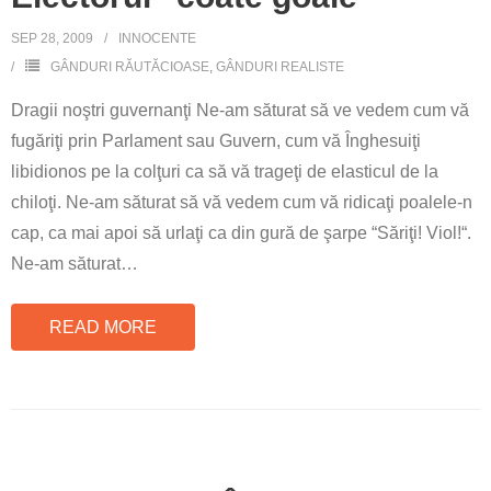
SEP 28, 2009
INNOCENTE
GÂNDURI RĂUTĂCIOASE
,
GÂNDURI REALISTE
Dragii noştri guvernanţi Ne-am săturat să ve vedem cum vă
fugăriţi prin Parlament sau Guvern, cum vă Înghesuiţi
libidionos pe la colţuri ca să vă trageţi de elasticul de la
chiloţi. Ne-am săturat să vă vedem cum vă ridicaţi poalele-n
cap, ca mai apoi să urlaţi ca din gură de şarpe “Săriţi! Viol!“.
Ne-am săturat
…
READ MORE