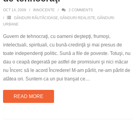
OCT 14, 2009
INNOCENTE
2
COMMENTS
GÂNDURI RĂUTĂCIOASE
,
GÂNDURI REALISTE
,
GÂNDURI
URBANE
Guvern de tehnocraţi, cu oameni deştepţi, frumoşi,
intelectuali, spirituali, cu bună-credinţă şi mai presus de
toate independenţi politic. Sună a file de poveste. Totuşi, nu
dau o ceapă degerată pe astfel de promisiuni şi nici măcar
nu Încerc să le acord Încredere! M-am pârlit, ne-am pârlit de
atâtea ori. Suntem ca un pui tranşat ce
…
READ MORE