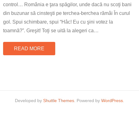
control… România e ţara spăgilor, unde dacă nu scoţi bani
din buzunar să cinsteşti pe terchea-berchea rămâi În curul
gol. Spui schimbare, spui “Hâc! Eu cu şini votez la
toamnă?”. Greşit! Toţi se uită la alegeri ca
…
READ MORE
Developed by
Shuttle Themes
. Powered by
WordPress
.