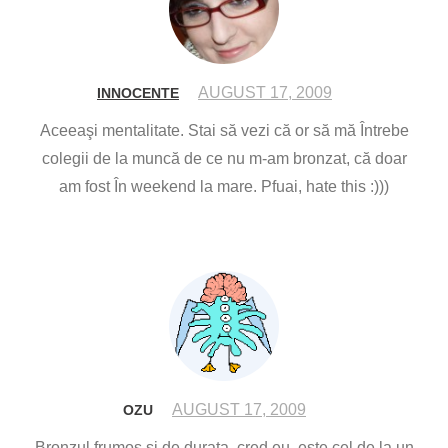
AUGUST 17, 2009
INNOCENTE
Aceeaşi mentalitate. Stai să vezi că or să mă Întrebe
colegii de la muncă de ce nu m-am bronzat, că doar
am fost În weekend la mare. Pfuai, hate this :)))
AUGUST 17, 2009
OZU
Bronzul frumos si de durata, cred eu, este cel de la un