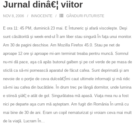
Jurnal dinâ€¦ viitor
NOV 8, 2006
INNOCENTE
GÂNDURI FUTURISTE
E ora 11: 45 PM, duminică 23 mai. E Întuneric şi afară viscoleşte. Deşi
sunt căsătorită şi week-end-ul Îl am liber stau singură În faţa unui monitor.
Am 30 de pagini deschise. Am Mozilla Firefox 45.0. Stau pe net de
aproape 12 ore şi aproape mi-am terminat treaba pentru muncă. Somnul
nu-mi dă pace, aşa că apăs butonul galben şi pe cel verde de pe masa de
sticlă ca să-mi pornească aparatul de făcut cafea. Sunt deprimată şi am
nevoie de o porţie de ceva dulceâ€¦Îmi caut ultimele informaţii şi mă ridic
să-mi iau cafea din bucătărie. În drum trec pe lângă dormitor, unde lumina
e stinsă şiâ€¦ e atât de gol. Singurătatea mă apasă. Viaţa mea nu a fost
nici pe departe aşa cum mă aşteptam. Am fugit din România În urmă cu
mai bine de 30 de ani. Eram un copil nematurizat şi vroiam ceva mai mult
de la viaţă. Lucram În…