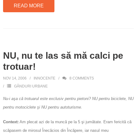
READ MORE
NU, nu te las să mă calci pe
trotuar!
NOV 14, 2006
INNOCENTE
8
COMMENTS
GÂNDURI URBANE
Nu-i aşa că trotuarul este exclusiv pentru pietoni? NU pentru biciclete, NU
pentru motociclete şi NU pentru autoturisme.
Context:
Am plecat azi de la muncă pe la 5 şi jumătate. Eram fericită că
scăpasem de mirosul Înecăcios din Încăpere, iar nasul meu