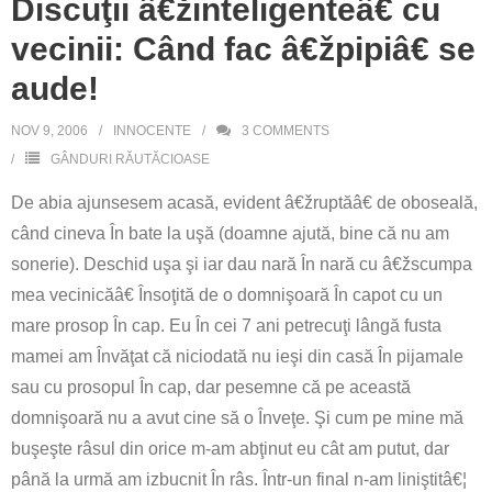
Discuţii â€žinteligenteâ€ cu
vecinii: Când fac â€žpipiâ€ se
aude!
NOV 9, 2006
INNOCENTE
3
COMMENTS
GÂNDURI RĂUTĂCIOASE
De abia ajunsesem acasă, evident â€žruptăâ€ de oboseală,
când cineva În bate la uşă (doamne ajută, bine că nu am
sonerie). Deschid uşa şi iar dau nară În nară cu â€žscumpa
mea vecinicăâ€ Însoţită de o domnişoară În capot cu un
mare prosop În cap. Eu În cei 7 ani petrecuţi lângă fusta
mamei am Învăţat că niciodată nu ieşi din casă În pijamale
sau cu prosopul În cap, dar pesemne că pe această
domnişoară nu a avut cine să o Înveţe. Şi cum pe mine mă
buşeşte râsul din orice m-am abţinut eu cât am putut, dar
până la urmă am izbucnit În râs. Într-un final n-am liniştitâ€¦