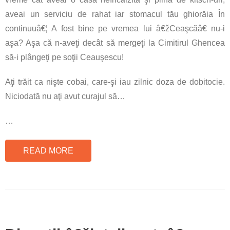
aveai un serviciu de rahat iar stomacul tău ghiorăia În
continuuâ€¦ A fost bine pe vremea lui â€žCeaşcăâ€ nu-i
aşa? Aşa că n-aveţi decât să mergeţi la Cimitirul Ghencea
să-i plângeţi pe soţii Ceauşescu!
Aţi trăit ca nişte cobai, care-şi iau zilnic doza de dobitocie.
Niciodată nu aţi avut curajul să…
…
READ MORE