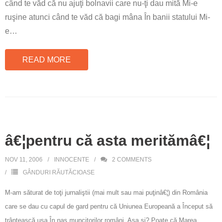
când te văd că nu ajuţi bolnavii care nu-ţi dau mită Mi-e
ruşine atunci când te văd că bagi mâna În banii statului Mi-
e
…
READ MORE
â€¦pentru că asta meritămâ€¦
NOV 11, 2006
INNOCENTE
2
COMMENTS
GÂNDURI RĂUTĂCIOASE
M-am săturat de toţi jurnaliştii (mai mult sau mai puţinâ€¦) din România
care se dau cu capul de gard pentru că Uniunea Europeană a Început să
trântească uşa În nas muncitorilor români. Aşa si? Poate că Marea