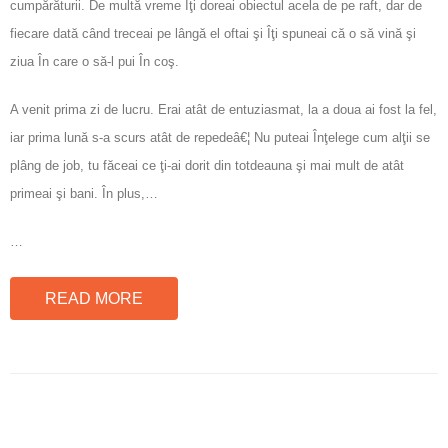
cumpărăturii. De multă vreme Îţi doreai obiectul acela de pe raft, dar de
fiecare dată când treceai pe lângă el oftai şi Îţi spuneai că o să vină şi
ziua În care o să-l pui În coş.
A venit prima zi de lucru. Erai atât de entuziasmat, la a doua ai fost la fel,
iar prima lună s-a scurs atât de repedeâ€¦ Nu puteai Înţelege cum alţii se
plâng de job, tu făceai ce ţi-ai dorit din totdeauna şi mai mult de atât
primeai şi bani. În plus,…
…
READ MORE