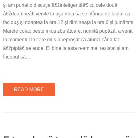
şi am purtat o discuţie â€žinteligentăâ€ cu cele două
â€ždoamneâ€ venite la uşa mea să se plângă de faptul că
fac duş şi noaptea la ora 12 şi dimineaţa la ora 6 şi jumătate.
Marele colac peste mica zburătoare, numită pupăză, a venit
În momentul În care mi s-a reproşat că atunci când fac
â€žpipiâ€ se aude. Ei bine la asta n-am mai rezistat şi am
Început să…
…
READ MORE