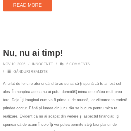
READ MORE
Nu, nu ai timp!
NOV 10, 2006
INNOCENTE
6
COMMENTS
GÂNDURI REALISTE
Ai urlat de fericire atunci când te-au sunat să-ţi spună că tu ai fost cel
ales. În noaptea aceea nu ai putut dormiiâ€¦ inima se zbătea mult prea
tare. Deja Îţi imaginai cum va fi prima zi de muncă, iar viitoarea ta carieră
prindea contur. Până şi lumea din jurul tău se bucura pentru mica ta
realizare. Evident că nu ai scăpat din vedere şi aspectul financiar. Iţi
spuneai că de acum Încolo Îţi vei putea permite să-ţi faci planuri de