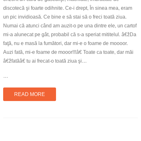
discotecă şi foarte odihnite. Ce-i drept, În sinea mea, eram
un pic invidioasă. Ce bine e să stai să o freci toată ziua.
Numai că atunci când am auzit-o pe una dintre ele, un cartof
mi-a alunecat pe gât, probabil că s-a speriat mititelul. â€žDa
faţă, nu e masă la fumători, dar mi-e o foame de moooor.
Auzi fată, mi-e foame de mooor!!!â€ Toate ca toate, dar măi
â€žfatăâ€ tu ai frecat-o toată ziua şi…
…
READ MORE