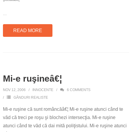
…
READ MORE
Mi-e ruşineâ€¦
NOV 12, 2006
INNOCENTE
6
COMMENTS
GÂNDURI REALISTE
Mi-e ruşine că sunt româncăâ€¦ Mi-e ruşine atunci când te
văd că treci pe roşu şi blochezi intersecţia. Mi-e ruşine
atunci când te văd că dai mită poliţistului. Mi-e ruşine atunci