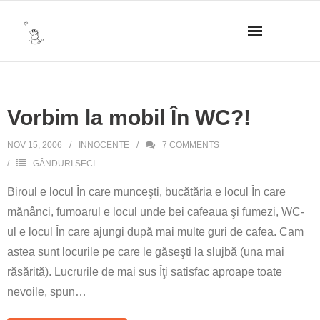
Skip
to
content
Vorbim la mobil În WC?!
NOV 15, 2006
INNOCENTE
7
COMMENTS
GÂNDURI SECI
Biroul e locul În care munceşti, bucătăria e locul În care
mănânci, fumoarul e locul unde bei cafeaua şi fumezi, WC-
ul e locul În care ajungi după mai multe guri de cafea. Cam
astea sunt locurile pe care le găseşti la slujbă (una mai
răsărită). Lucrurile de mai sus Îţi satisfac aproape toate
nevoile, spun
…