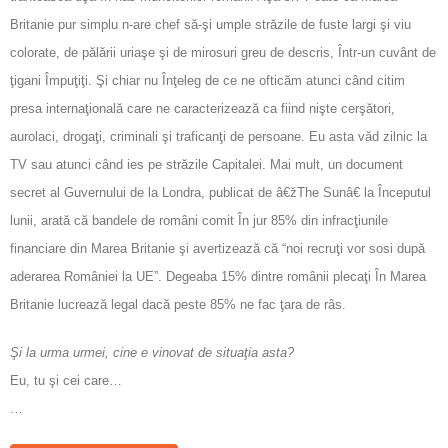
Britanie pur simplu n-are chef să-şi umple străzile de fuste largi şi viu
colorate, de pălării uriaşe şi de mirosuri greu de descris, Într-un cuvânt de
ţigani Împuţiţi. Şi chiar nu Înţeleg de ce ne ofticăm atunci când citim
presa internaţională care ne caracterizează ca fiind nişte cerşători,
aurolaci, drogaţi, criminali şi traficanţi de persoane. Eu asta văd zilnic la
TV sau atunci când ies pe străzile Capitalei. Mai mult, un document
secret al Guvernului de la Londra, publicat de â€žThe Sunâ€ la Începutul
lunii, arată că bandele de români comit În jur 85% din infracţiunile
financiare din Marea Britanie şi avertizează că “noi recruţi vor sosi după
aderarea României la UE”. Degeaba 15% dintre românii plecaţi În Marea
Britanie lucrează legal dacă peste 85% ne fac ţara de râs.
Şi la urma urmei, cine e vinovat de situaţia asta?
Eu, tu şi cei care…
…