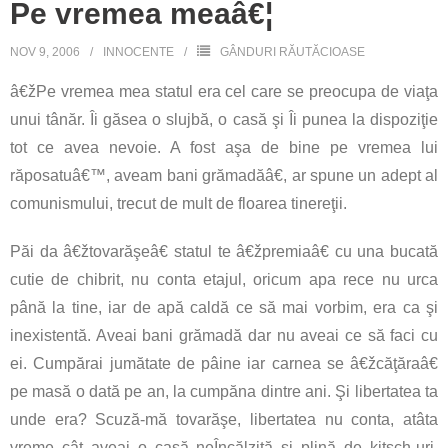
Pe vremea meaâ€¦
NOV 9, 2006
INNOCENTE
GÂNDURI RĂUTĂCIOASE
â€žPe vremea mea statul era cel care se preocupa de viaţa
unui tânăr. Îi găsea o slujbă, o casă şi Îi punea la dispoziţie
tot ce avea nevoie. A fost aşa de bine pe vremea lui
răposatuâ€™, aveam bani grămadăâ€, ar spune un adept al
comunismului, trecut de mult de floarea tinereţii.
Păi da â€žtovarăşeâ€ statul te â€žpremiaâ€ cu una bucată
cutie de chibrit, nu conta etajul, oricum apa rece nu urca
până la tine, iar de apă caldă ce să mai vorbim, era ca şi
inexistentă. Aveai bani grămadă dar nu aveai ce să faci cu
ei. Cumpărai jumătate de pâine iar carnea se â€žcăţăraâ€
pe masă o dată pe an, la cumpăna dintre ani. Şi libertatea ta
unde era? Scuză-mă tovarăşe, libertatea nu conta, atâta
vreme cât aveai o casă neÎncălzită şi plină de kitsch-uri,