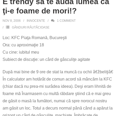
E trendy să te audă lumea că
ţi-e foame de mori!?
NOV 8, 2006
INNOCENTE
1
COMMENT
GÂNDURI RĂUTĂCIOASE
Loc: KFC Piaţa Romană, Bucureşti
Ora: cu aproximaţie 18
Cu cine: iubitul meu
Subiect de discuţie: un cârd de gâsculiţe agitate
După mai bine de 9 ore de stat la muncă cu ochii â€žbeliţiâ€
În calculator am hotărât de comun acord să mâncăm la KFC
(chiar dacă nu prea-mi surâdea ideea). Deşi eram lihnită de
foame mă Înarmasem cu multă răbdare ştiind că e mai greu
de găsit o masă la fumători, numai că spre norocul nostru
am găsit un loc. Totul a decurs normal până când a apărut la
orizont un cârd de gâsculiţe, machiate, Îmbrăcate de