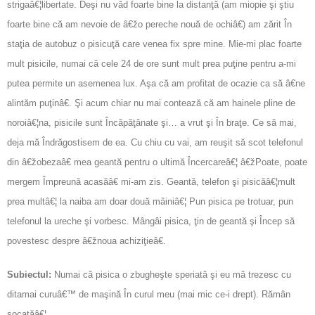
strigaâ€¦libertate. Deşi nu văd foarte bine la distanţă (am miopie şi ştiu
foarte bine că am nevoie de â€žo pereche nouă de ochiâ€) am zărit În
staţia de autobuz o pisicuţă care venea fix spre mine. Mie-mi plac foarte
mult pisicile, numai că cele 24 de ore sunt mult prea puţine pentru a-mi
putea permite un asemenea lux. Aşa că am profitat de ocazie ca să â€ne
alintăm puţinâ€. Şi acum chiar nu mai contează că am hainele pline de
noroiâ€¦na, pisicile sunt Încăpăţânate şi… a vrut şi În braţe. Ce să mai,
deja mă Îndrăgostisem de ea. Cu chiu cu vai, am reuşit să scot telefonul
din â€žobezaâ€ mea geantă pentru o ultimă Încercareâ€¦ â€žPoate, poate
mergem Împreună acasăâ€ mi-am zis. Geantă, telefon şi pisicăâ€¦mult
prea multâ€¦ la naiba am doar două mâiniâ€¦ Pun pisica pe trotuar, pun
telefonul la ureche şi vorbesc. Mângâi pisica, ţin de geantă şi Încep să
povestesc despre â€žnoua achiziţieâ€.
Subiectul:
Numai că pisica o zbugheşte speriată şi eu mă trezesc cu
ditamai curuâ€™ de maşină În curul meu (mai mic ce-i drept). Rămân
şocatăâ€¦