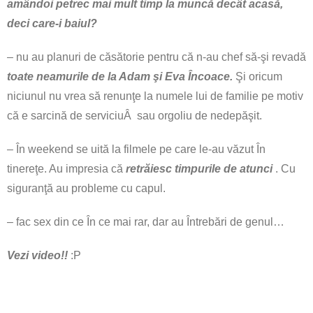
amândoi petrec mai mult timp la muncă decât acasă,
deci care-i baiul?
– nu au planuri de căsătorie pentru că n-au chef să-şi revadă
toate neamurile de la Adam şi Eva Încoace.
Şi oricum
niciunul nu vrea să renunţe la numele lui de familie pe motiv
că e sarcină de serviciuÂ sau orgoliu de nedepăşit.
– În weekend se uită la filmele pe care le-au văzut În
tinereţe. Au impresia că
retrăiesc timpurile de atunci
. Cu
siguranţă au probleme cu capul.
– fac sex din ce În ce mai rar, dar au Întrebări de genul…
Vezi video!!
:P