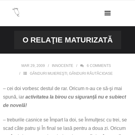
Skip
to
content
O RELAŢIE MATURIZATĂ
MAR 29, 2009
INNOCENTE
6
COMMENTS
GÂNDURI MUIEREŞTI
,
GÂNDURI RĂUTĂCIOASE
– cei doi vorbesc destul de rar. Oricum n-au ce să-şi mai
spună, iar
activitatea la birou cu siguranţă nu e subiect
de novelă!
– treburile casnice se Împart la doi, se Înmulţesc cu trei, se
scad câte patru şi În final se lasă pentru a doua zi. Oricum