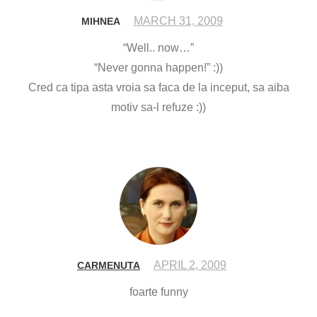
MARCH 31, 2009
MIHNEA
“Well.. now…”
“Never gonna happen!” :))
Cred ca tipa asta vroia sa faca de la inceput, sa aiba
motiv sa-l refuze :))
APRIL 2, 2009
CARMENUTA
foarte funny