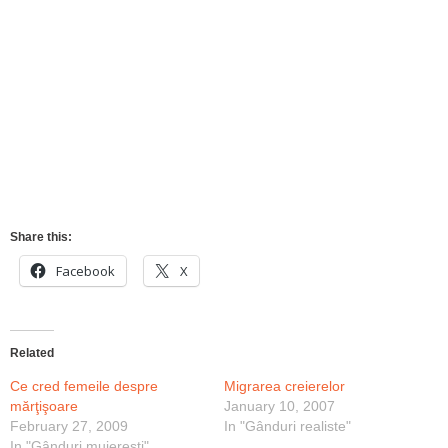
Share this:
Facebook
X
Related
Ce cred femeile despre
Migrarea creierelor
mărţişoare
January 10, 2007
February 27, 2009
In "Gânduri realiste"
In "Gânduri muiereşti"