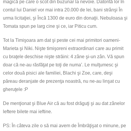
magică pe care o scot din buzunar la nevoie. Datorită lor În
contul lui Daniel vor mai intra 20.000 de lei, bani strânşi În
urma licitaţiei, şi Încă 1300 de euro din donaţii. Nebuloasa şi
Tomata spun pe larg cine şi ce, iar Piticu cum.
Tot la Timişoara am dat şi peste cei mai primitori oameni-
Marieta şi Niki. Nişte timişoreni extraordinari care au primit
cu braţele deschise nişte străini: 4 zâne şi-un zân. Vă spun
doar că ne-au răsfăţat pe toţi de numa’. Le mulţumesc şi
celor două pisici ale familiei, Blachi
şi Zoe, care, deşi
păreau deranjate de prezenţa noastră, nu ne-au linşat cu
gheruţele :P
De menţionat şi Blue Air că au fost drăguţi şi au dat zânelor
leftere bilete mai ieftine.
PS: În câteva zile o să mai avem de Îmbrăţişat o minune, pe