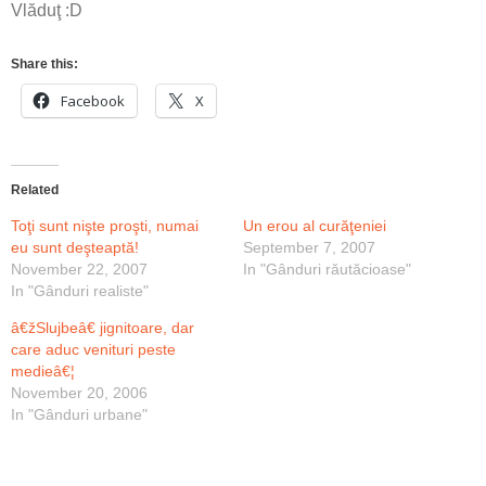
Vlăduţ :D
Share this:
Facebook
X
Related
Toţi sunt nişte proşti, numai
Un erou al curăţeniei
eu sunt deşteaptă!
September 7, 2007
November 22, 2007
In "Gânduri răutăcioase"
In "Gânduri realiste"
â€žSlujbeâ€ jignitoare, dar
care aduc venituri peste
medieâ€¦
November 20, 2006
In "Gânduri urbane"