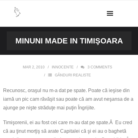
Skip
to
content
MINUNI MADE IN TIMIŞOARA
MAR 2, 2010
INNOCENTE
3
COMMENTS
GÂNDURI REALISTE
Recunosc, oraşul nu m-a dat pe spate. Poate că ieşise din
iarnă un pic cam răvăşit sau poate că am avut neşansa de a
ajunge pe nişte străduţe mai puţin Îngrijite.
Timişorenii, ei au fost cei care m-au dat pe spate.Â Eu cred
că au ţinut morţiş să arate Capitalei că şi ei au o baghetă