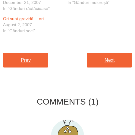
December 21, 2007
In "Gânduri muiereşti"
In "Gânduri răutăcioase"
Ori sunt gravidă… ori…
August 2, 2007
In "Gânduri seci"
Prev
Next
COMMENTS
(1)