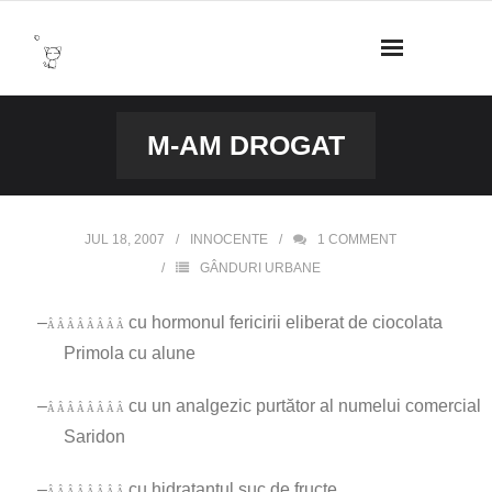
Skip
to
content
M-AM DROGAT
JUL 18, 2007
INNOCENTE
1
COMMENT
GÂNDURI URBANE
–
cu hormonul fericirii eliberat de ciocolata
Â Â Â Â Â Â Â Â
Primola cu alune
–
cu un analgezic purtător al numelui comercial
Â Â Â Â Â Â Â Â
Saridon
–
cu hidratantul suc de fructe