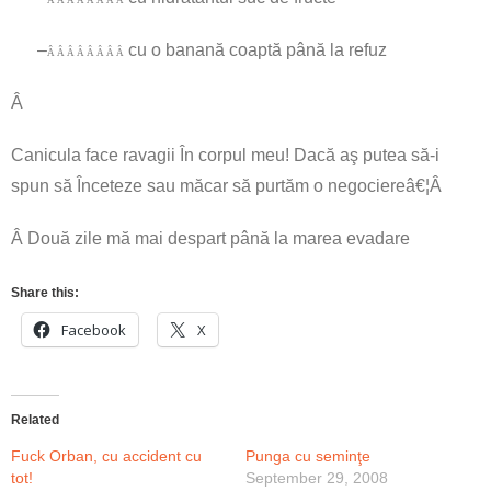
Â Â Â Â Â Â Â Â
–
cu o banană coaptă până la refuz
Â Â Â Â Â Â Â Â
Â
Canicula face ravagii În corpul meu! Dacă aş putea să-i
spun să Înceteze sau măcar să purtăm o negociereâ€¦Â
Â Două zile mă mai despart până la marea evadare
Share this:
Facebook
X
Related
Fuck Orban, cu accident cu
Punga cu seminţe
tot!
September 29, 2008