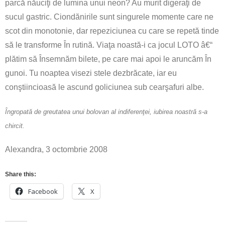
parcă năuciţi de lumina unui neon? Au murit digeraţi de
sucul gastric. Ciondănirile sunt singurele momente care ne
scot din monotonie, dar repeziciunea cu care se repetă tinde
să le transforme În rutină. Viaţa noastă-i ca jocul LOTO â€“
plătim să Însemnăm bilete, pe care mai apoi le aruncăm În
gunoi. Tu noaptea visezi stele dezbrăcate, iar eu
conştiincioasă le ascund goliciunea sub cearşafuri albe.
Îngropată de greutatea unui bolovan al indiferenţei, iubirea noastră s-a
chircit.
Alexandra, 3 octombrie 2008
Share this:
Facebook
X