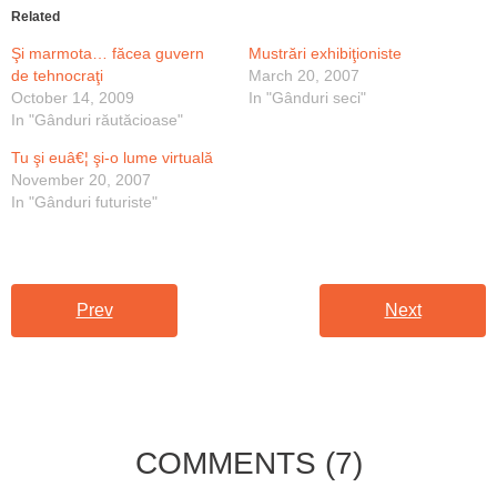
Related
Şi marmota… făcea guvern
Mustrări exhibiţioniste
de tehnocraţi
March 20, 2007
October 14, 2009
In "Gânduri seci"
In "Gânduri răutăcioase"
Tu şi euâ€¦ şi-o lume virtuală
November 20, 2007
In "Gânduri futuriste"
Prev
Next
COMMENTS
(7)