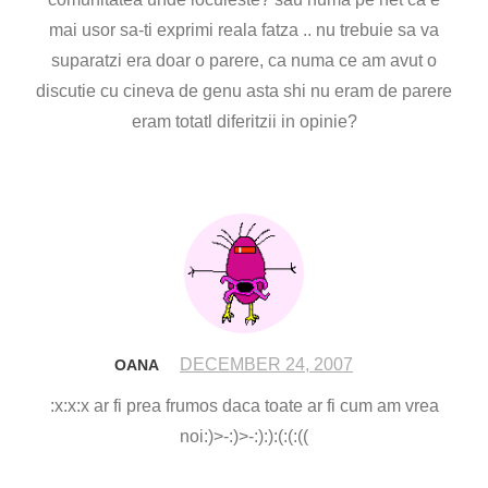
mai usor sa-ti exprimi reala fatza .. nu trebuie sa va
suparatzi era doar o parere, ca numa ce am avut o
discutie cu cineva de genu asta shi nu eram de parere
eram totatl diferitzii in opinie?
DECEMBER 24, 2007
OANA
:x:x:x ar fi prea frumos daca toate ar fi cum am vrea
noi:)>-:)>-:):):(:(:((