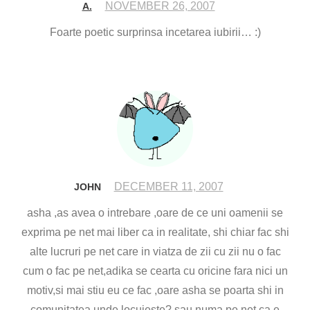
NOVEMBER 26, 2007
A.
Foarte poetic surprinsa incetarea iubirii… :)
DECEMBER 11, 2007
JOHN
asha ,as avea o intrebare ,oare de ce uni oamenii se
exprima pe net mai liber ca in realitate, shi chiar fac shi
alte lucruri pe net care in viatza de zii cu zii nu o fac
cum o fac pe net,adika se cearta cu oricine fara nici un
motiv,si mai stiu eu ce fac ,oare asha se poarta shi in
comunitatea unde locuieste? sau numa pe net ca e