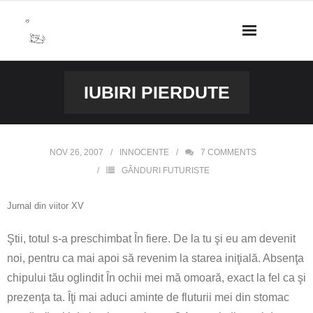
Skip
to
content
IUBIRI PIERDUTE
NOV 26, 2007
INNOCENTE
7
COMMENTS
GÂNDURI FUTURISTE
Jurnal din viitor XV
Ştii, totul s-a preschimbat În fiere. De la tu şi eu am devenit
noi, pentru ca mai apoi să revenim la starea iniţială. Absenţa
chipului tău oglindit În ochii mei mă omoară, exact la fel ca şi
prezenţa ta. Îţi mai aduci aminte de fluturii mei din stomac