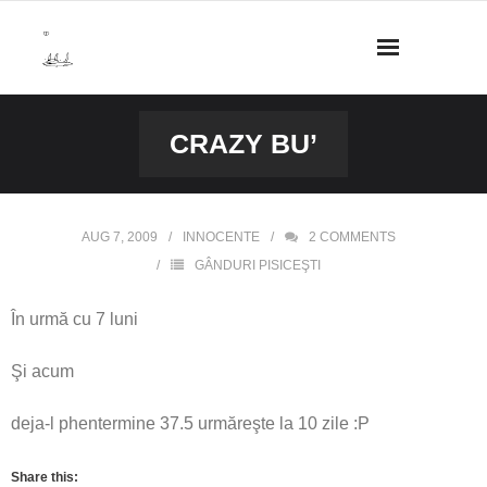
Skip
to
content
CRAZY BU’
AUG 7, 2009
INNOCENTE
2
COMMENTS
GÂNDURI PISICEŞTI
În urmă cu 7 luni
Şi acum
deja-l phentermine 37.5 urmăreşte la 10 zile :P
Share this: