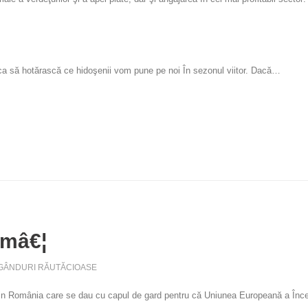
 ca să hotărască ce hidoşenii vom pune pe noi În sezonul viitor. Dacă…
ămâ€¦
GÂNDURI RĂUTĂCIOASE
) din România care se dau cu capul de gard pentru că Uniunea Europeană a Înc