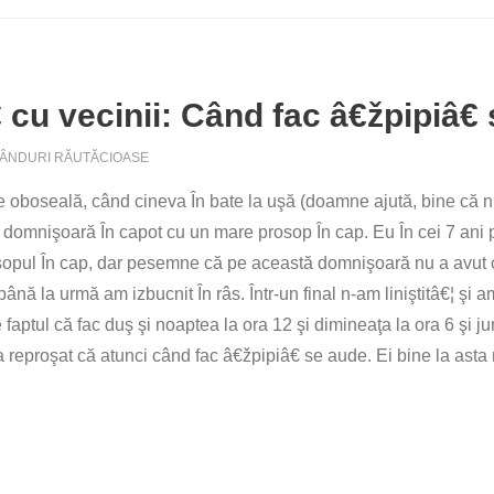
 cu vecinii: Când fac â€žpipiâ€
ÂNDURI RĂUTĂCIOASE
oboseală, când cineva În bate la uşă (doamne ajută, bine că nu
domnişoară În capot cu un mare prosop În cap. Eu În cei 7 ani 
rosopul În cap, dar pesemne că pe această domnişoară nu a avut
ână la urmă am izbucnit În râs. Într-un final n-am liniştitâ€¦ şi 
aptul că fac duş şi noaptea la ora 12 şi dimineaţa la ora 6 şi j
 reproşat că atunci când fac â€žpipiâ€ se aude. Ei bine la ast