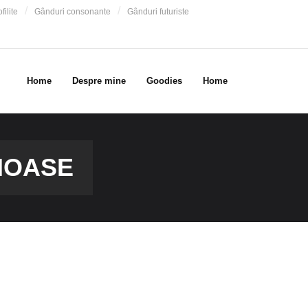
filite
Gânduri consonante
Gânduri futuriste
Home
Despre mine
Goodies
Home
IOASE