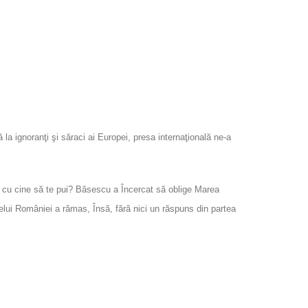
ă la
ignoranţi şi
săraci ai Europei, presa internaţională ne-a
i, cu cine să te pui? Băsescu a Încercat să oblige Marea
telui României a rămas, Însă, fără nici un răspuns din partea