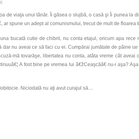
SE
de viaţa unui tânăr. Îi găsea o slujbă, o casă şi Îi punea la di
r spune un adept al comunismului, trecut de mult de floarea tin
 una bucată cutie de chibrit, nu conta etajul, oricum apa rece 
ă dar nu aveai ce să faci cu ei. Cumpărai jumătate de pâine ia
cuză-mă tovarăşe, libertatea nu conta, atâta vreme cât aveai o 
ontinuuâ€¦ A fost bine pe vremea lui â€žCeaşcăâ€ nu-i aşa? Aşa
e dobitocie. Niciodată nu aţi avut curajul să…