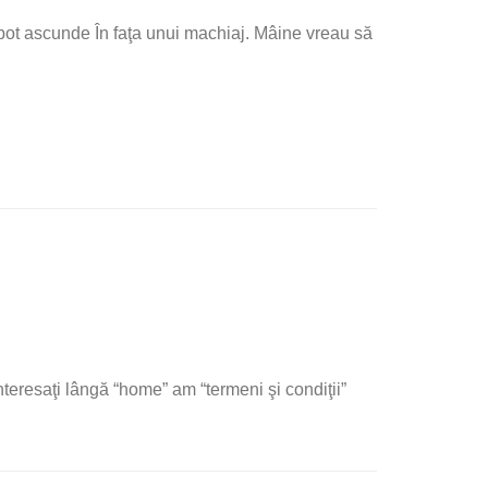
 pot ascunde În faţa unui machiaj. Mâine vreau să
nteresaţi lângă “home” am “termeni şi condiţii”