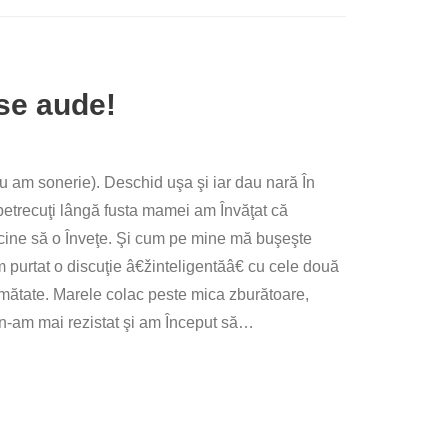
 se aude!
 am sonerie). Deschid uşa şi iar dau nară În
petrecuţi lângă fusta mamei am Învăţat că
 cine să o Înveţe. Şi cum pe mine mă buşeşte
am purtat o discuţie â€žinteligentăâ€ cu cele două
umătate. Marele colac peste mica zburătoare,
a n-am mai rezistat şi am Început să…