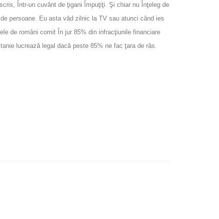
cris, Într-un cuvânt de ţigani Împuţiţi. Şi chiar nu Înţeleg de
nţi de persoane. Eu asta văd zilnic la TV sau atunci când ies
le de români comit În jur 85% din infracţiunile financiare
itanie lucrează legal dacă peste 85% ne fac ţara de râs.