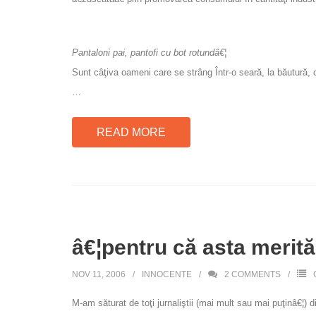
Pantaloni pai, pantofi cu bot rotundâ€¦
Sunt câţiva oameni care se strâng Într-o seară, la băutură,
…
READ MORE
â€¦pentru că asta merit
NOV 11, 2006
INNOCENTE
2
COMMENTS
M-am săturat de toţi jurnaliştii (mai mult sau mai puţinâ€¦