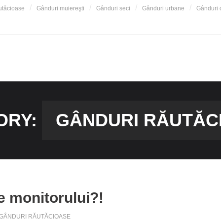
utăcioase
Gânduri muiereşti
Gânduri seci
Gânduri urbane
Gânduri o
ORY:
GÂNDURI RĂUTĂC
e monitorului?!
GÂNDURI RĂUTĂCIOASE