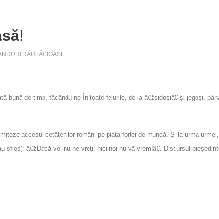
asă!
ÂNDURI RĂUTĂCIOASE
ă bună de timp, făcându-ne În toate felurile, de la â€žsidoşiâ€ şi jegoşi, pân
limiteze accesul cetăţenilor români pe piaţa forţei de muncă. Şi la urma urme
sau sfios): â€žDacă voi nu ne vreţi, nici noi nu vă vrem!â€. Discursul preşedin