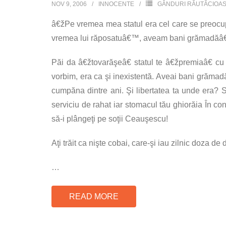
NOV 9, 2006
INNOCENTE
GÂNDURI RĂUTĂCIOA
â€žPe vremea mea statul era cel care se preocupa 
vremea lui răposatuâ€™, aveam bani grămadăâ€, a
Păi da â€žtovarăşeâ€ statul te â€žpremiaâ€ cu
vorbim, era ca şi inexistentă. Aveai bani grămad
cumpăna dintre ani. Şi libertatea ta unde era? S
serviciu de rahat iar stomacul tău ghiorăia În c
să-i plângeţi pe soţii Ceauşescu!
Aţi trăit ca nişte cobai, care-şi iau zilnic doza d
…
READ MORE