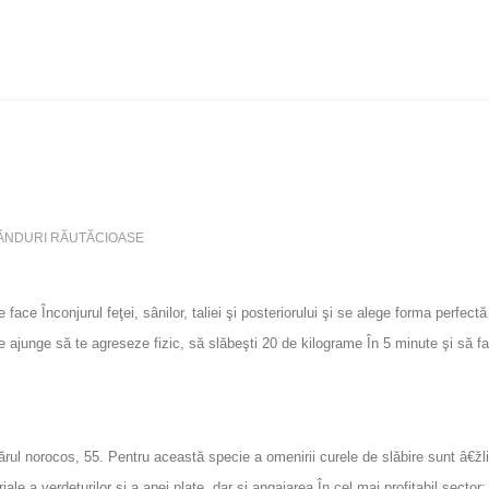
ÂNDURI RĂUTĂCIOASE
 face Înconjurul feţei, sânilor, taliei şi posteriorului şi se alege forma perf
are ajunge să te agreseze fizic, să slăbeşti 20 de kilograme În 5 minute şi să fa
rul norocos, 55. Pentru această specie a omenirii curele de slăbire sunt â€žli
le a verdeţurilor şi a apei plate, dar şi angajarea În cel mai profitabil sector: