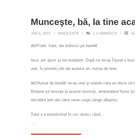
Munceşte, bă, la tine ac
JAN 5, 2007
INNOCENTE
2
COMMENTS
G
â€žFrate, frate, dar brânza-i pe baniâ€
Iaca, am ajuns şi noi europeni. După ce ne-au Înjurat o bucat
urat, În primele zile ale acestui an, numai de bine.
â€žNumai de bineâ€ ne-au urat şi statele care au decis să 
Britanie să renunţe la aceste restricţii, ameninţând fioros (
oficialilor prin ale căror vene curge sânge albastru.
Totul s-a transformat În circ atunci când…
…