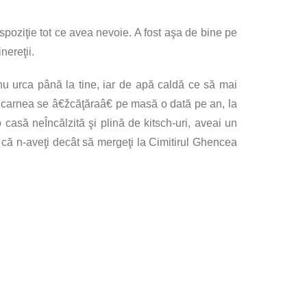
spoziţie tot ce avea nevoie. A fost aşa de bine pe
ereţii.
nu urca până la tine, iar de apă caldă ce să mai
r carnea se â€žcăţăraâ€ pe masă o dată pe an, la
casă neÎncălzită şi plină de kitsch-uri, aveai un
 că n-aveţi decât să mergeţi la Cimitirul Ghencea