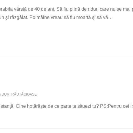
bila vârstă de 40 de ani. Să fiu plină de riduri care nu se mai
 şi râzgâiat. Poimâine vreau să fiu moartă şi să vă
…
NDURI RĂUTĂCIOASE
stanţă! Cine hotărăşte de ce parte te situezi tu? PS:Pentru cei i