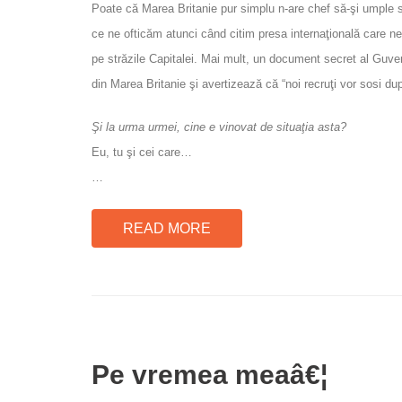
Poate că Marea Britanie pur simplu n-are chef să-şi umple stră
ce ne ofticăm atunci când citim presa internaţională care ne 
pe străzile Capitalei. Mai mult, un document secret al Guvern
din Marea Britanie şi avertizează că “noi recruţi vor sosi 
Şi la urma urmei, cine e vinovat de situaţia asta?
Eu, tu şi cei care…
…
READ MORE
Pe vremea meaâ€¦