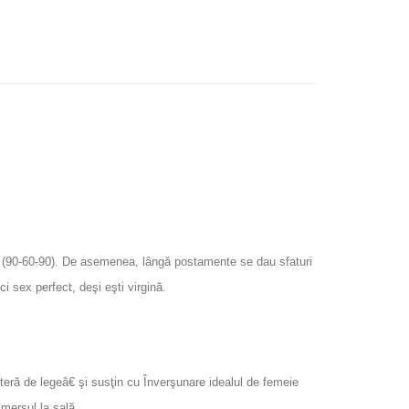
ectă (90-60-90). De asemenea, lângă postamente se dau sfaturi
ci sex perfect, deşi eşti virgină.
teră de legeâ€ şi susţin cu Înverşunare idealul de femeie
 mersul la sală.