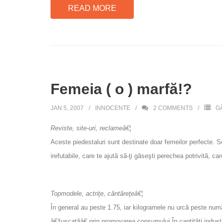
READ MORE
Femeia ( o ) marfă!?
JAN 5, 2007
INNOCENTE
2
COMMENTS
G
Reviste, site-uri, reclameâ€¦
Aceste piedestaluri sunt destinate doar femeilor perfecte. Se
irefutabile, care te ajută să-ţi găseşti perechea potrivită, c
Topmodele, actriţe, cântăreţeâ€¦
În general au peste 1.75, iar kilogramele nu urcă peste numă
â€žuscatăâ€ prin promovarea consumului În cantităţi industria