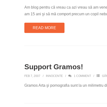
Am blog pentru că vreau ca azi vreau să am venera
am 15 ani şi să mă comport precum un copil nebun
READ MORE
Support Gramos!
FEB 7, 2007
INNOCENTE
1
COMMENT
GÂ
Gramos Arta şi pornografia sunt la un milimetru di