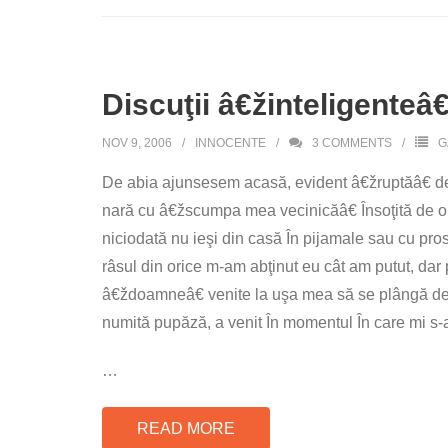
Discuţii â€žinteligenteâ€
NOV 9, 2006
INNOCENTE
3
COMMENTS
G
De abia ajunsesem acasă, evident â€žruptăâ€ de 
nară cu â€žscumpa mea vecinicăâ€ Însoţită de o 
niciodată nu ieşi din casă În pijamale sau cu p
râsul din orice m-am abţinut eu cât am putut, dar p
â€ždoamneâ€ venite la uşa mea să se plângă de f
numită pupăză, a venit În momentul În care mi s-a
…
READ MORE