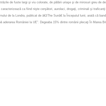
zile de fuste largi şi viu colorate, de pălării uriaşe şi de mirosuri greu de des
caracterizează ca fiind nişte cerşători, aurolaci, drogaţi, criminali şi trafica
ului de la Londra, publicat de â€žThe Sunâ€ la Începutul lunii, arată că bande
după aderarea României la UE”. Degeaba 15% dintre românii plecaţi În Marea Br