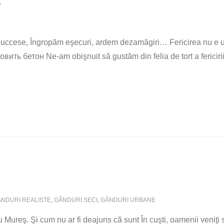
e
uccese, Îngropăm eşecuri, ardem dezamăgiri… Fericirea nu e un
отовить бетон Ne-am obişnuit să gustăm din felia de tort a ferici
NDURI REALISTE
,
GÂNDURI SECI
,
GÂNDURI URBANE
Mureş. Şi cum nu ar fi deajuns că sunt În cuşti, oamenii veniţi s