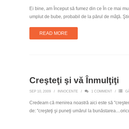
Ei bine, am Început să fumez din ce În ce mai mul
umplut de bube, probabil de la părul de mâţă. Şt
READ MORE
Creşteţi şi vă Înmulţiţi
SEP 10, 2009
INNOCENTE
1
COMMENT
G
Credeam că menirea noastră aici este să “creştem
de: “creşteţi şi puneţi umărul la bunăstarea…oricu