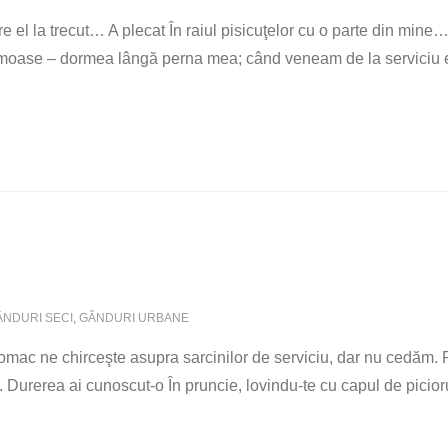
el la trecut… A plecat În raiul pisicuţelor cu o parte din mine
umoase – dormea lângă perna mea; când veneam de la serviciu er
ÂNDURI SECI
,
GÂNDURI URBANE
mac ne chirceşte asupra sarcinilor de serviciu, dar nu cedăm. F
Durerea ai cunoscut-o În pruncie, lovindu-te cu capul de piciorul