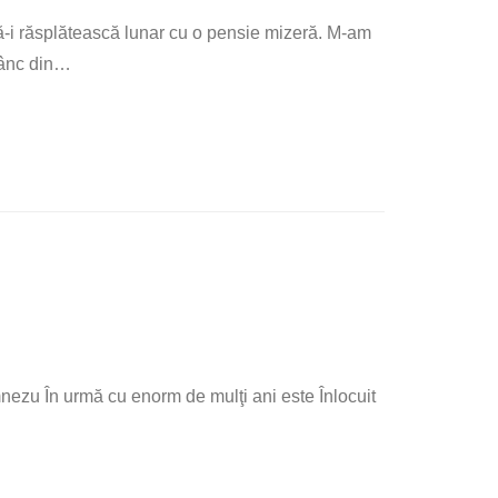
să-i răsplătească lunar cu o pensie mizeră. M-am
ânc din
…
nezu În urmă cu enorm de mulţi ani este Înlocuit