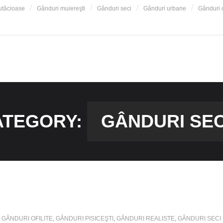
utăcioase
Gânduri muiereşti
Gânduri seci
Gânduri urbane
Gânduri o
ATEGORY:
GÂNDURI SEC
GÂNDURI OFILITE
,
GÂNDURI PISICEŞTI
,
GÂNDURI REALISTE
,
GÂNDURI SECI