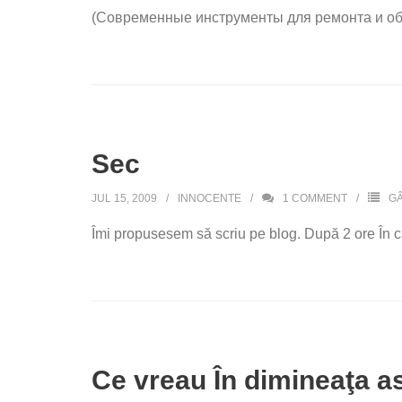
(Современные инструменты для ремонта и о
Sec
JUL 15, 2009
INNOCENTE
1
COMMENT
GÂ
Îmi propusesem să scriu pe blog. După 2 ore În ca
Ce vreau În dimineaţa a