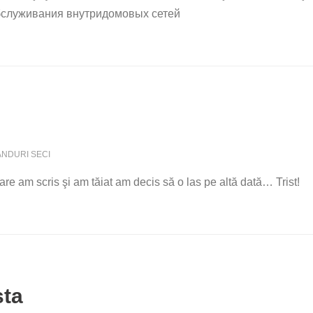
бслуживания внутридомовых сетей
NDURI SECI
re am scris şi am tăiat am decis să o las pe altă dată… Trist!
sta