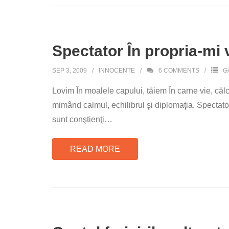
Spectator În propria-mi 
SEP 3, 2009
INNOCENTE
6
COMMENTS
G
Lovim În moalele capului, tăiem În carne vie, călc
mimând calmul, echilibrul şi diplomaţia. Spectator
sunt conştienţi
…
READ MORE