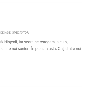
CIOASE
,
SPECTATOR
 idioţenii, iar seara ne retragem la cuib,
 dintre noi suntem În postura asta. Câţi dintre noi