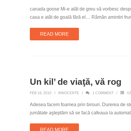
canada goose Mi-e atât de greu să vorbesc despre 
casa e atât de goală fără el… Râmân amintiri fr
READ MORE
Un kil’ de viaţă, vă rog
FEB 16, 2010
INNOCENTE
1
COMMENT
G
Adesea facem foamea prin birouri. Durerea de sto
jumătate aşteptăm să se facă cafeaua la automat. 
READ MORE