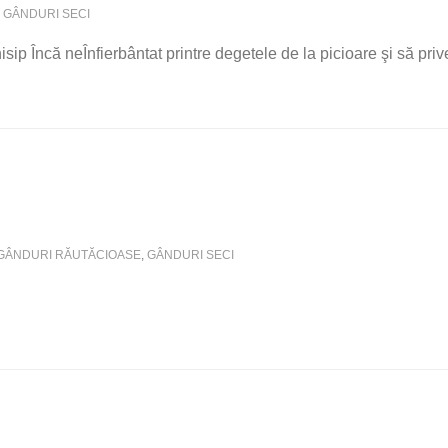
GÂNDURI SECI
isip Încă neÎnfierbântat printre degetele de la picioare şi să priv
GÂNDURI RĂUTĂCIOASE
,
GÂNDURI SECI