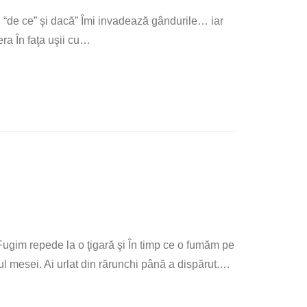
… “de ce” şi dacă” Îmi invadează gândurile… iar
a În faţa uşii cu
…
ugim repede la o ţigară şi În timp ce o fumăm pe
 mesei. Ai urlat din rărunchi până a dispărut.
…