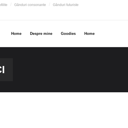
filite
Gânduri consonante
Gânduri futuriste
Home
Despre mine
Goodies
Home
I