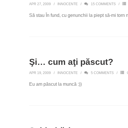
APR 27, 2009
INNOCENTE
15
COMMENTS
Să stau În fund, cu genunchii la piept să-mi torn n
Şi… cum aţi păscut?
APR 19, 2009
INNOCENTE
5
COMMENTS
Eu am păscut la muncă :))