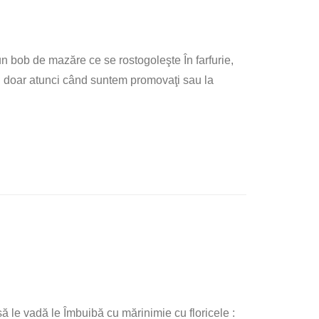
 bob de mazăre ce se rostogoleşte În farfurie,
rii doar atunci când suntem promovaţi sau la
ă le vadă le Îmbuibă cu mărinimie cu floricele :