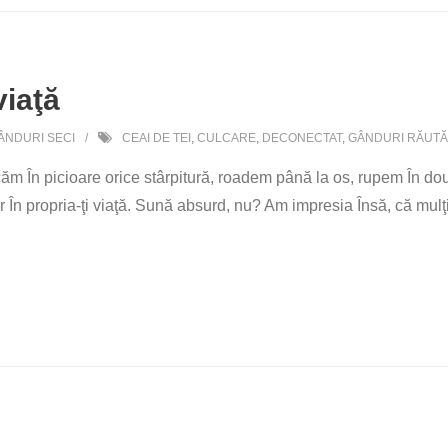
viaţă
ÂNDURI SECI
CEAI DE TEI
,
CULCARE
,
DECONECTAT
,
GÂNDURI RĂUTĂ
ăm În picioare orice stârpitură, roadem până la os, rupem În două
 În propria-ţi viaţă. Sună absurd, nu? Am impresia Însă, că mulţi