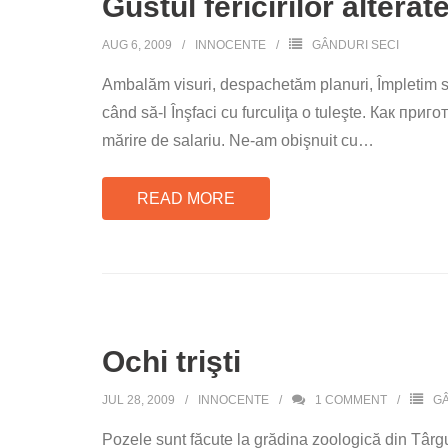
Gustul fericirilor alterat
AUG 6, 2009
INNOCENTE
GÂNDURI SECI
Ambalăm visuri, despachetăm planuri, Împletim s
când să-l Înşfaci cu furculiţa o tuleşte. Как приг
mărire de salariu. Ne-am obişnuit cu
…
READ MORE
Ochi trişti
JUL 28, 2009
INNOCENTE
1
COMMENT
GÂ
Pozele sunt făcute la grădina zoologică din Târgu 