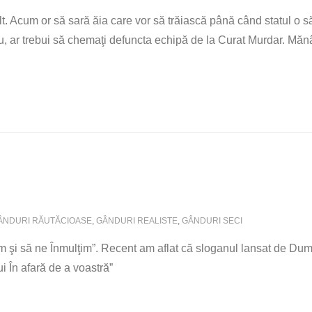
t. Acum or să sară ăia care vor să trăiască până când statul o 
iu, ar trebui să chemaţi defuncta echipă de la Curat Murdar. Măn
ÂNDURI RĂUTĂCIOASE
,
GÂNDURI REALISTE
,
GÂNDURI SECI
 şi să ne Înmulţim”. Recent am aflat că sloganul lansat de Dum
i În afară de a voastră”