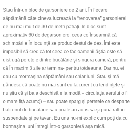
Stau Într-un bloc de garsoniere de 2 ani. În fiecare
săptămână câte cineva lucrează la “renovarea” garsonierei
de nu mai mult de 30 de metri pătraţi. În bloc sunt
aproximativ 60 de degarsoniere, ceea ce Înseamnă că
schimbările În locuinţă se produc destul de des. Îmi este
imposibil să cred că tot ceea ce fac oamenii ăştia este să
distrugă peretele dintre bucătărie şi singura cameră, pentru
că În maxim 3 zile ar termina- pentru totdeauna. Dar nu, ei
dau cu mormaşina săptămâni sau chiar luni. Stau şi mă
gândesc că poate nu mai sunt eu la curent cu tendinţele şi
nu ştiu că şi baia deschisă e la modă – circulaţia aerului o fi
o mare fiţă acum:)) – sau poate sparg şi peretele ce desparte
balconul de bucătărie sau poate au auns să-şi pună rafturi
suspendate şi pe tavan. Eu una nu-mi explic cum poţi da cu
bormaşina luni Întregi Într-o garsonieră aşa mică.