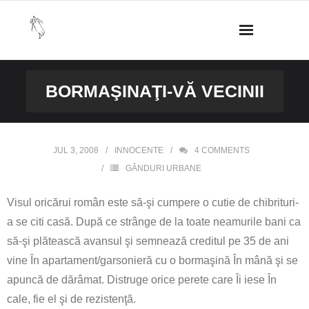
Skip
to
content
BORMAŞINAŢI-VĂ VECINII
JUL 3, 2008
INNOCENTE
4
COMMENTS
GÂNDURI URBANE
Visul oricărui român este să-şi cumpere o cutie de chibrituri-
a se citi casă. După ce strânge de la toate neamurile bani ca
să-şi plătească avansul şi semnează creditul pe 35 de ani
vine În apartament/garsonieră cu o bormaşină În mână şi se
apuncă de dărâmat. Distruge orice perete care Îi iese În
cale, fie el şi de rezistenţă.