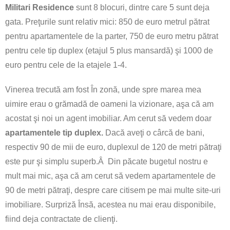
Militari Residence
sunt 8 blocuri, dintre care 5 sunt deja
gata. Preţurile sunt relativ mici: 850 de euro metrul pătrat
pentru apartamentele de la parter, 750 de euro metru pătrat
pentru cele tip duplex (etajul 5 plus mansardă) şi 1000 de
euro pentru cele de la etajele 1-4.
Vinerea trecută am fost În zonă, unde spre marea mea
uimire erau o grămadă de oameni la vizionare, aşa că am
acostat şi noi un agent imobiliar. Am cerut să vedem doar
apartamentele tip duplex.
Dacă aveţi o cârcă de bani,
respectiv 90 de mii de euro, duplexul de 120 de metri pătraţi
este pur şi simplu superb.Â Din păcate bugetul nostru e
mult mai mic, aşa că am cerut să vedem apartamentele de
90 de metri pătraţi, despre care citisem pe mai multe site-uri
imobiliare. Surpriză Însă, acestea nu mai erau disponibile,
fiind deja contractate de clienţi.