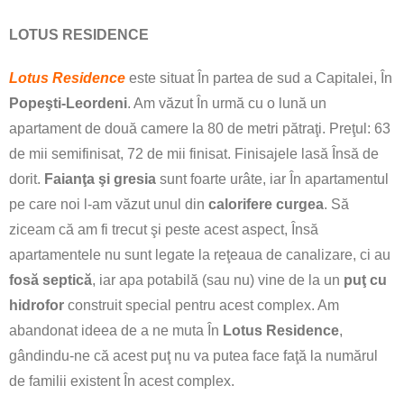
LOTUS RESIDENCE
Lotus Residence
este situat În partea de sud a Capitalei, În
Popeşti-Leordeni
. Am văzut În urmă cu o lună un
apartament de două camere la 80 de metri pătraţi. Preţul: 63
de mii semifinisat, 72 de mii finisat. Finisajele lasă Însă de
dorit.
Faianţa şi gresia
sunt foarte urâte, iar În apartamentul
pe care noi l-am văzut unul din
calorifere curgea
. Să
ziceam că am fi trecut şi peste acest aspect, Însă
apartamentele nu sunt legate la reţeaua de canalizare, ci au
fosă
septică
, iar apa potabilă (sau nu) vine de la un
puţ cu
hidrofor
construit special pentru acest complex. Am
abandonat ideea de a ne muta În
Lotus Residence
,
gândindu-ne că acest puţ nu va putea face faţă la numărul
de familii existent În acest complex.