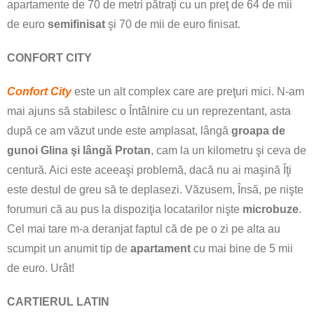
apartamente de 70 de metri pătraţi cu un preţ de 64 de mii
de euro
semifinisat
şi 70 de mii de euro finisat.
CONFORT CITY
Confort City
este un alt complex care are preţuri mici. N-am
mai ajuns să stabilesc o Întâlnire cu un reprezentant, asta
după ce am văzut unde este amplasat, lângă
groapa de
gunoi Glina şi lângă Protan
, cam la un kilometru şi ceva de
centură. Aici este aceeaşi problemă, dacă nu ai maşină Îţi
este destul de greu să te deplasezi. Văzusem, Însă, pe nişte
forumuri că au pus la dispoziţia locatarilor nişte
microbuze
.
Cel mai tare m-a deranjat faptul că de pe o zi pe alta au
scumpit un anumit tip de
apartament
cu mai bine de 5 mii
de euro. Urât!
CARTIERUL LATIN