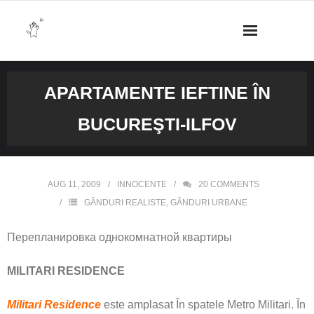
Skip
to
content
APARTAMENTE IEFTINE ÎN
BUCUREŞTI-ILFOV
AUG 11, 2009
INNOCENTE
20
COMMENTS
GÂNDURI REALISTE
,
GÂNDURI URBANE
Перепланировка однокомнатной квартиры
MILITARI RESIDENCE
Militari Residence
este amplasat În spatele Metro Militari. În