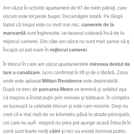
Am văzut În schimb apartament de 97 de metri pătraţi, care
oricum este tot peste buget. Dezamăgire totală. Pe lângă
faptul că livigul este cu mult mai mic,
camerele de la
mansardă
sunt Înghesuite, iar tavanul coboară Încă de la
mijlocul camerei. Din câte am văzut nu sunt mari şanse să-ţi
Încapă un pat mare În
mijlocul camerei
.
În blocul În care am văzut apartamentele
mirosea destul de
tare a canalizare
, lucru confirmat În lift şi de o tânără. Zona
unde este aplasat
Militari Residence
este deplorabilă.
După ce treci de
parcarea Metro
se termină şi asfaltul aşa
că maşina a Înotat puţin prin noroaie şi băltoace. În complex
se lucrează la celelalte blocuri şi este cam mizerie. Deşi nu
cred că e mai mult de un kilometru până la strada principală,
cei care nu auÂ maşină nu prea pot ajunge acasă Întrucât În
zonă sunt foarte mulţi
câini
şi nici nu există iluminat public.