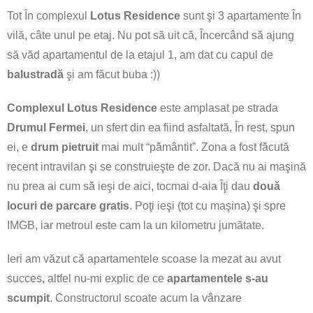
Tot În complexul
Lotus Residence
sunt şi 3 apartamente În
vilă, câte unul pe etaj. Nu pot să uit că, Încercând să ajung
să văd apartamentul de la etajul 1, am dat cu capul de
balustradă
şi am făcut buba :))
Complexul Lotus Residence
este amplasat pe strada
Drumul Fermei
, un sfert din ea fiind asfaltată, În rest, spun
ei, e
drum pietruit
mai mult “pământit”. Zona a fost făcută
recent intravilan şi se construieşte de zor. Dacă nu ai maşină
nu prea ai cum să ieşi de aici, tocmai d-aia Îţi dau
două
locuri de parcare gratis
. Poţi ieşi (tot cu maşina) şi spre
IMGB, iar metroul este cam la un kilometru jumătate.
Ieri am văzut că apartamentele scoase la mezat au avut
succes, altfel nu-mi explic de ce
apartamentele s-au
scumpit
. Constructorul scoate acum la vânzare