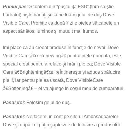
Primul pas:
Scoatem din “puşculiţa FSB” (fără să ştie
bărbatul) nişte bănuţi şi să ne luăm gelul de duş Dove
Visible Care. Promite ca după 7 zile pielea să capete un
aspect sănătos, luminos şi muuult mai frumos.
Îmi place că au creeat produse În funcţie de nevoi: Dove
Visible Care â€œRenewingâ€ pentru piele normală, este
special creat pentru a reface şi hrăni pielea; Dove Visible
Care â€Brighteningâ€œ, reÎntinereşte şi aduce strălucire
pielii, iar pentru pielea uscată, Dove VisibleCare
â€Softeningâ€ – el va ajunge În coşul meu de cumpărături.
Pasul doi:
Folosim gelul de duş.
Pasul trei:
Ne facem un cont pe site-ul Ambasadoarelor
Dove şi după cel puţin şapte zile de folosire a produsului