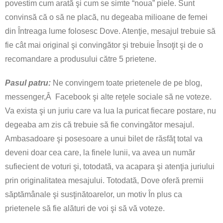
povestim cum arată şi cum se simte “noua” piele. Sunt
convinsă că o să ne placă, nu degeaba milioane de femei
din Întreaga lume folosesc Dove. Atenţie, mesajul trebuie să
fie cât mai original şi convingător şi trebuie Însoţit şi de o
recomandare a produsului către 5 prietene.
Pasul patru:
Ne convingem toate prietenele de pe blog,
messenger,Â Facebook şi alte reţele sociale să ne voteze.
Va exista şi un juriu care va lua la puricat fiecare postare, nu
degeaba am zis că trebuie să fie convingător mesajul.
Ambasadoare şi posesoare a unui bilet de răsfăţ total va
deveni doar cea care, la finele lunii, va avea un număr
sufiecient de voturi şi, totodată, va acapara şi atenţia juriului
prin originalitatea mesajului. Totodată, Dove oferă premii
săptămânale şi susţinătoarelor, un motiv În plus ca
prietenele să fie alături de voi şi să vă voteze.