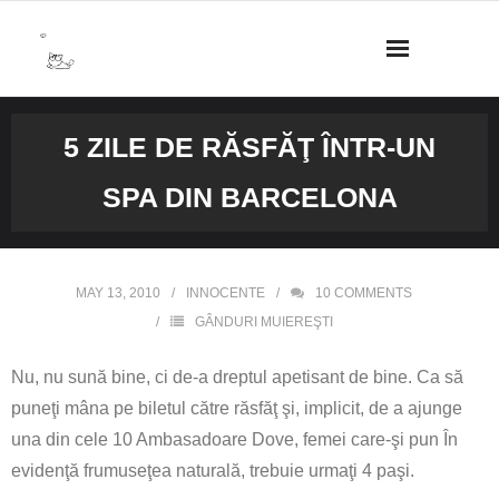
Skip
to
content
5 ZILE DE RĂSFĂŢ ÎNTR-UN
SPA DIN BARCELONA
MAY 13, 2010
INNOCENTE
10
COMMENTS
GÂNDURI MUIEREŞTI
Nu, nu sună bine, ci de-a dreptul apetisant de bine. Ca să
puneţi mâna pe biletul către răsfăţ şi, implicit, de a ajunge
una din cele 10 Ambasadoare Dove, femei care-şi pun În
evidenţă frumuseţea naturală, trebuie urmaţi 4 paşi.